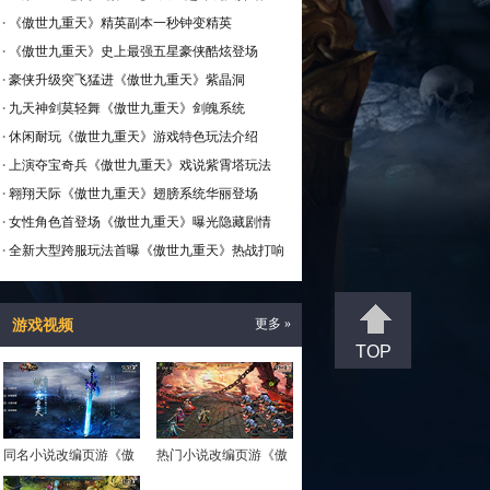
·
《傲世九重天》精英副本一秒钟变精英
·
《傲世九重天》史上最强五星豪侠酷炫登场
·
豪侠升级突飞猛进《傲世九重天》紫晶洞
·
九天神剑莫轻舞《傲世九重天》剑魄系统
·
休闲耐玩《傲世九重天》游戏特色玩法介绍
·
上演夺宝奇兵《傲世九重天》戏说紫霄塔玩法
·
翱翔天际《傲世九重天》翅膀系统华丽登场
·
女性角色首登场《傲世九重天》曝光隐藏剧情
·
全新大型跨服玩法首曝《傲世九重天》热战打响
游戏视频
更多 »
TOP
同名小说改编页游《傲
热门小说改编页游《傲
世九重天》试玩视频
世九重天》视频首曝