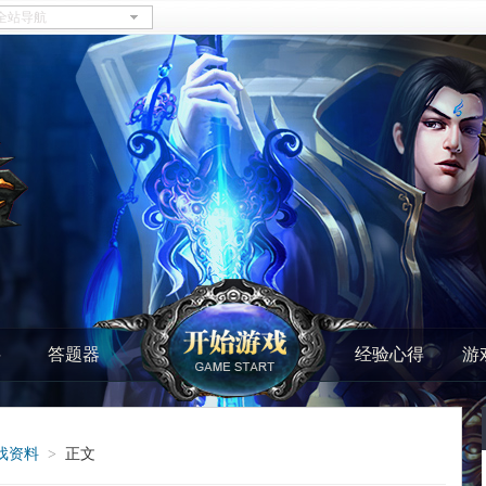
料
答题器
经验心得
游
戏资料
正文
>