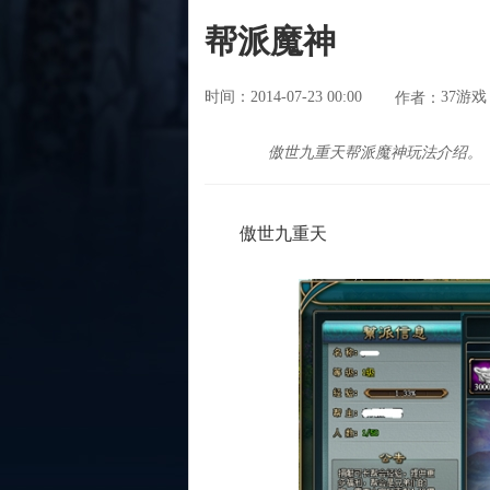
帮派魔神
时间：2014-07-23 00:00
37游戏
作者：
傲世九重天帮派魔神玩法介绍。
傲世九重天