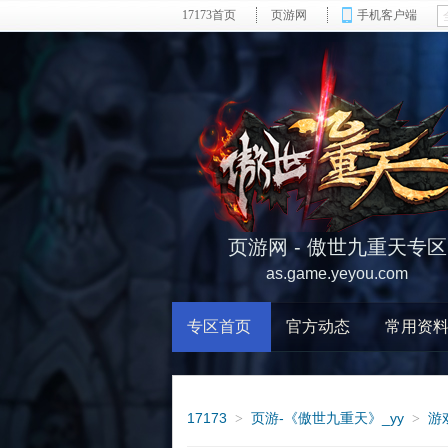
17173首页
页游网
手机客户端
页游网 - 傲世九重天专区
as.game.yeyou.com
专区首页
官方动态
常用资
17173
页游-《傲世九重天》_yy
游
>
>