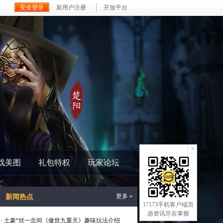
安全登录
新用户注册
开放平台
×
戏美图
礼包特权
玩家论坛
新闻热点
更多 »
17173手机客户端页
游资讯尽在掌握
·
土豪*丝一念间《傲世九重天》趣味玩法介绍