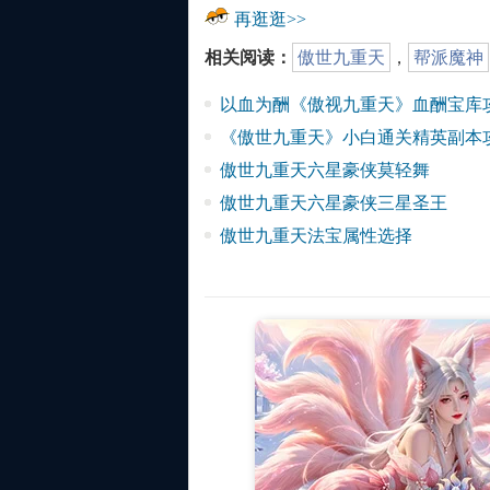
再逛逛>>
相关阅读：
傲世九重天
，
帮派魔神
以血为酬《傲视九重天》血酬宝库
《傲世九重天》小白通关精英副本
傲世九重天六星豪侠莫轻舞
傲世九重天六星豪侠三星圣王
傲世九重天法宝属性选择