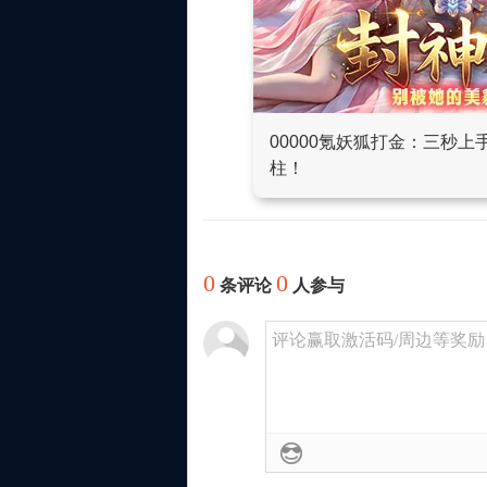
00000氪妖狐打金：三秒
柱！
0
0
条评论
人参与
评论赢取激活码/周边等奖励！加