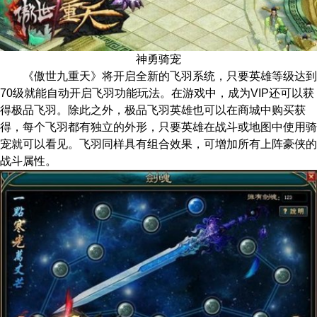
神勇骑宠
《傲世九重天》将开启全新的飞羽系统，只要英雄等级达到
70级就能自动开启飞羽功能玩法。在游戏中，成为VIP还可以获
得极品飞羽。除此之外，极品飞羽英雄也可以在商城中购买获
得，每个飞羽都有独立的外形，只要英雄在战斗或地图中使用骑
宠就可以看见。飞羽同样具有组合效果，可增加所有上阵豪侠的
战斗属性。