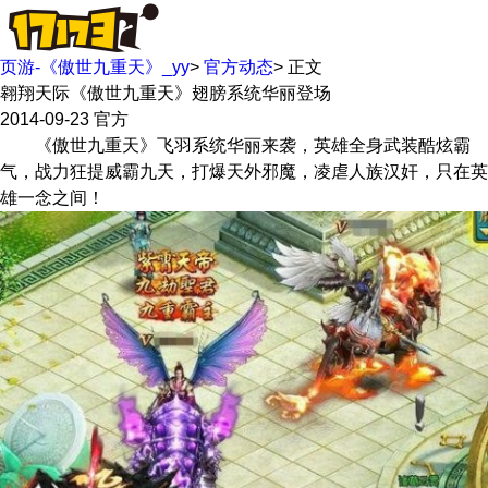
页游-《傲世九重天》_yy
>
官方动态
>
正文
翱翔天际《傲世九重天》翅膀系统华丽登场
2014-09-23
官方
《傲世九重天》飞羽系统华丽来袭，英雄全身武装酷炫霸
气，战力狂提威霸九天，打爆天外邪魔，凌虐人族汉奸，只在英
雄一念之间！