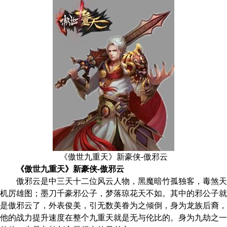
《傲世九重天》新豪侠-傲邪云
《傲世九重天》新豪侠-傲邪云
傲邪云是中三天十二位风云人物，黑魔暗竹孤独客，毒煞天
机厉雄图；墨刀千豪邪公子，梦落琼花天不如。其中的邪公子就
是傲邪云了，外表俊美，引无数美眷为之倾倒，身为龙族后裔，
他的战力提升速度在整个九重天就是无与伦比的。身为九劫之一