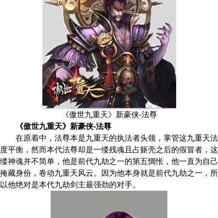
《傲世九重天》新豪侠-法尊
《傲世九重天》新豪侠-法尊
在原着中，法尊本是九重天的执法者头领，掌管这九重天法
度平衡，然而本代法尊却是一缕残魂且占躯壳之后的假冒者，这
缕神魂并不简单，他是前代九劫之一的第五惆怅，他一直为自己
掩藏身份，卷动九重天风云。因为他本身就是前代九劫之一，所
以他绝对是本代九劫剑主最强劲的对手。